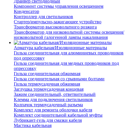
Драйвер светодиодный
Компонент системы управления освещением
Конденсатор
Контроллер для светильников
Стартер/импульсно-зажигающее устройство
Трансформатор высоковольтного розжига
Трансформатор для низковольтной системы освещения/
низковольтной галогенной лампы накаливания
Арматура кабельная/Изоляционные материалы
Гильза соединительная для алюминиевых проводников
под опрессовку
Гильза соединительная для медных проводников под
опрессовку
Гильза соединительная обжимная
Гильза соединительная со срывными болтами
Гильза термоусадочная обжимная
Заглушка термоусадочная концевая
Зажим соединительный, ответвительный
Клемма для подключения светильников
Колпачок термоусадочный разъема
Комплект для ремонта оболочки кабеля
Комплект соединительной кабельной муфты
Лубрикант-гель для смазки кабеля
Мастика кабельная