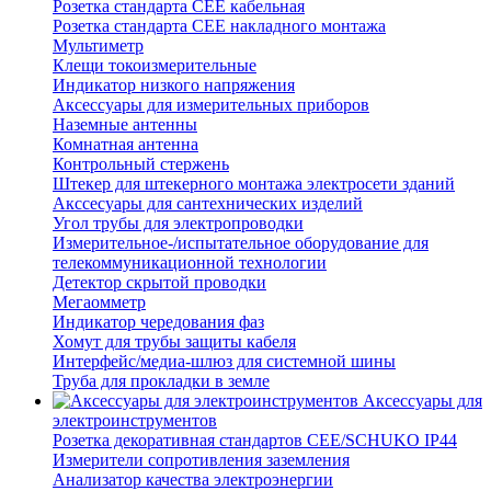
Розетка стандарта СЕЕ кабельная
Розетка стандарта СЕЕ накладного монтажа
Мультиметр
Клещи токоизмерительные
Индикатор низкого напряжения
Аксессуары для измерительных приборов
Наземные антенны
Комнатная антенна
Контрольный стержень
Штекер для штекерного монтажа электросети зданий
Акссесуары для сантехнических изделий
Угол трубы для электропроводки
Измерительное-/испытательное оборудование для
телекоммуникационной технологии
Детектор скрытой проводки
Мегаомметр
Индикатор чередования фаз
Хомут для трубы защиты кабеля
Интерфейс/медиа-шлюз для системной шины
Труба для прокладки в земле
Аксессуары для
электроинструментов
Розетка декоративная стандартов CEE/SCHUKO IP44
Измерители сопротивления заземления
Анализатор качества электроэнергии