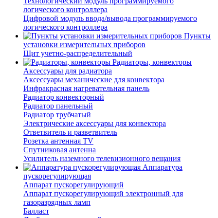
Технологический модуль программируемого
логического контроллера
Цифровой модуль ввода/вывода программируемого
логического контроллера
Пункты
установки измерительных приборов
Щит учетно-распределительный
Радиаторы, конвекторы
Аксессуары для радиатора
Аксессуары механические для конвектора
Инфракрасная нагревательная панель
Радиатор конвекторный
Радиатор панельный
Радиатор трубчатый
Электрические аксессуары для конвектора
Ответвитель и разветвитель
Розетка антенная TV
Спутниковая антенна
Усилитель наземного телевизионного вещания
Аппаратура
пускорегулирующая
Аппарат пускорегулирующий
Аппарат пускорегулирующий электронный для
газоразрядных ламп
Балласт