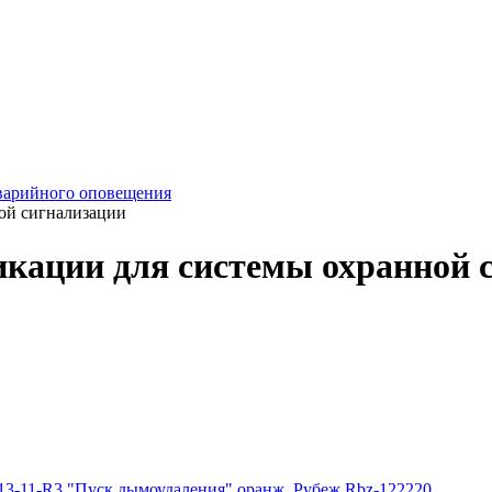
варийного оповещения
ой сигнализации
икации для системы охранной 