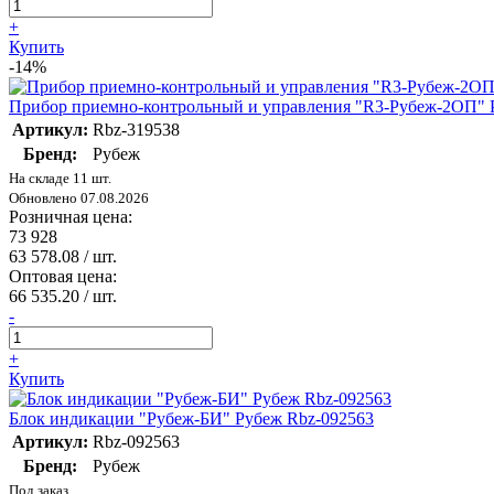
+
Купить
-14%
Прибор приемно-контрольный и управления "R3-Рубеж-2ОП" 
Артикул:
Rbz-319538
Бренд:
Рубеж
На складе 11 шт.
Обновлено 07.08.2026
Розничная цена:
73 928
63 578.08
/ шт.
Оптовая цена:
66 535.20
/ шт.
-
+
Купить
Блок индикации "Рубеж-БИ" Рубеж Rbz-092563
Артикул:
Rbz-092563
Бренд:
Рубеж
Под заказ