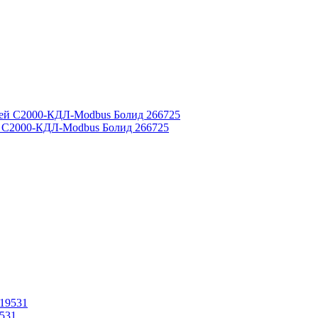
й С2000-КДЛ-Modbus Болид 266725
531