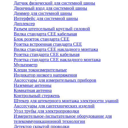
Датчик физический для системной шины
Двоичный вход для системной шины
Диммер для системной шины
Интерфейс для системной шины
Диплексер
Разъем штепсельный круглый силовой
Вилка стандарта CEE кабельная
Блок розеток стандарта CEE
Розетка встроенная стандарта CEE
Вилка стандарта CEE накладного монтажа
Розетка стандарта СЕЕ кабельная
Розетка стандарта СЕЕ накладного монтажа
Мультиметр
Клещи токоизмерительные
Индикатор низкого напряжения
Аксессуары для измерительных приборов
Наземные антенны
Комнатная антенна
Контрольный стержень
Штекер для штекерного монтажа электросети зданий
Акссесуары для сантехнических изделий
Угол трубы для электропроводки
Измерительное-/испытательное оборудование для
телекоммуникационной технологии
Детектор скрытой проводки