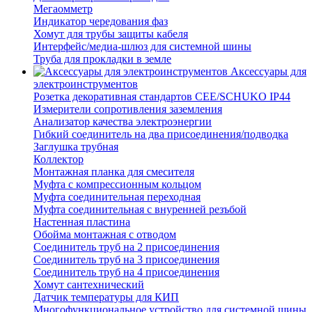
Мегаомметр
Индикатор чередования фаз
Хомут для трубы защиты кабеля
Интерфейс/медиа-шлюз для системной шины
Труба для прокладки в земле
Аксессуары для
электроинструментов
Розетка декоративная стандартов CEE/SCHUKO IP44
Измерители сопротивления заземления
Анализатор качества электроэнергии
Гибкий соединитель на два присоединения/подводка
Заглушка трубная
Коллектор
Монтажная планка для смесителя
Муфта с компрессионным кольцом
Муфта соединительная переходная
Муфта соединительная с внуренней резъбой
Настенная пластина
Обойма монтажная с отводом
Соединитель труб на 2 присоединения
Соединитель труб на 3 присоединения
Соединитель труб на 4 присоединения
Хомут сантехнический
Датчик температуры для КИП
Многофункциональное устройство для системной шины