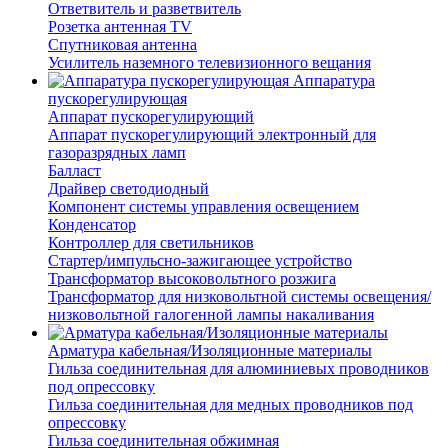
Ответвитель и разветвитель
Розетка антенная TV
Спутниковая антенна
Усилитель наземного телевизионного вещания
Аппаратура
пускорегулирующая
Аппарат пускорегулирующий
Аппарат пускорегулирующий электронный для
газоразрядных ламп
Балласт
Драйвер светодиодный
Компонент системы управления освещением
Конденсатор
Контроллер для светильников
Стартер/импульсно-зажигающее устройство
Трансформатор высоковольтного розжига
Трансформатор для низковольтной системы освещения/
низковольтной галогенной лампы накаливания
Арматура кабельная/Изоляционные материалы
Гильза соединительная для алюминиевых проводников
под опрессовку
Гильза соединительная для медных проводников под
опрессовку
Гильза соединительная обжимная