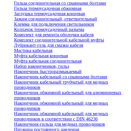
Гильза соединительная со срывными болтами
Гильза термоусадочная обжимная
Заглушка термоусадочная концевая
Зажим соединительный, ответвительный
Клемма для подключения светильников
Колпачок термоусадочный разъема
Комплект для ремонта оболочки кабеля
Комплект соединительной кабельной муфты
Лубрикант-гель для смазки кабеля
Мастика кабельная
Муфта кабельная концевая
Муфта кабельная соединительная
Набор наконечников, гильз
Наконечник быстроразмыкаемый
Наконечник кабельный со срывными болтами
Наконечник кабельный трубчатый для медных
проводников
Наконечник обжимной кабельный для алюминиевых
проводников
Наконечник обжимной кабельный для медных
проводников
Наконечник обжимной кабельный для медных
проводников в соответствии с DIN 46236
Наконечник-гильза для медных проводников
Пружина постоянного давления