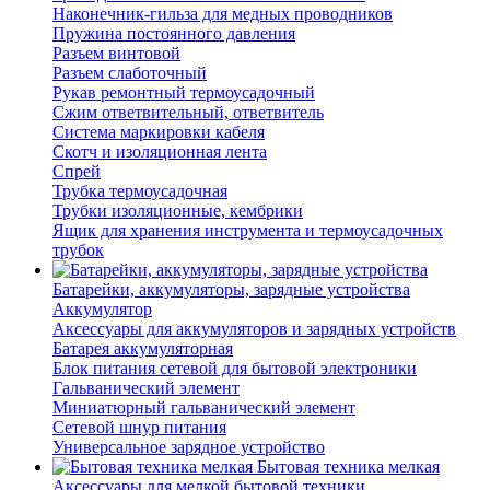
Наконечник-гильза для медных проводников
Пружина постоянного давления
Разъем винтовой
Разъем слаботочный
Рукав ремонтный термоусадочный
Сжим ответвительный, ответвитель
Система маркировки кабеля
Скотч и изоляционная лента
Спрей
Трубка термоусадочная
Трубки изоляционные, кембрики
Ящик для хранения инструмента и термоусадочных
трубок
Батарейки, аккумуляторы, зарядные устройства
Аккумулятор
Аксессуары для аккумуляторов и зарядных устройств
Батарея аккумуляторная
Блок питания сетевой для бытовой электроники
Гальванический элемент
Миниатюрный гальванический элемент
Сетевой шнур питания
Универсальное зарядное устройство
Бытовая техника мелкая
Аксессуары для мелкой бытовой техники