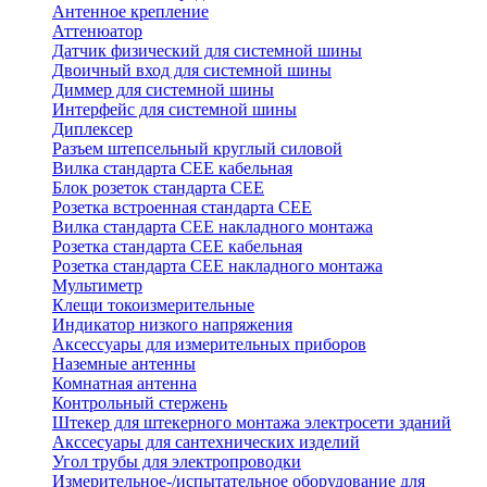
Антенное крепление
Аттенюатор
Датчик физический для системной шины
Двоичный вход для системной шины
Диммер для системной шины
Интерфейс для системной шины
Диплексер
Разъем штепсельный круглый силовой
Вилка стандарта CEE кабельная
Блок розеток стандарта CEE
Розетка встроенная стандарта CEE
Вилка стандарта CEE накладного монтажа
Розетка стандарта СЕЕ кабельная
Розетка стандарта СЕЕ накладного монтажа
Мультиметр
Клещи токоизмерительные
Индикатор низкого напряжения
Аксессуары для измерительных приборов
Наземные антенны
Комнатная антенна
Контрольный стержень
Штекер для штекерного монтажа электросети зданий
Акссесуары для сантехнических изделий
Угол трубы для электропроводки
Измерительное-/испытательное оборудование для