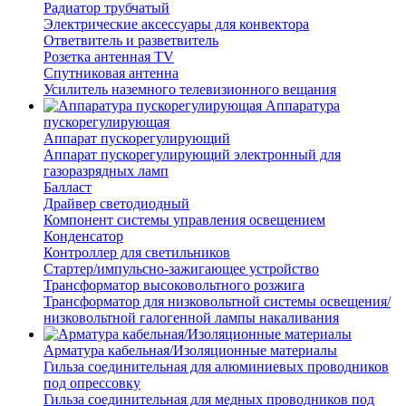
Радиатор трубчатый
Электрические аксессуары для конвектора
Ответвитель и разветвитель
Розетка антенная TV
Спутниковая антенна
Усилитель наземного телевизионного вещания
Аппаратура
пускорегулирующая
Аппарат пускорегулирующий
Аппарат пускорегулирующий электронный для
газоразрядных ламп
Балласт
Драйвер светодиодный
Компонент системы управления освещением
Конденсатор
Контроллер для светильников
Стартер/импульсно-зажигающее устройство
Трансформатор высоковольтного розжига
Трансформатор для низковольтной системы освещения/
низковольтной галогенной лампы накаливания
Арматура кабельная/Изоляционные материалы
Гильза соединительная для алюминиевых проводников
под опрессовку
Гильза соединительная для медных проводников под