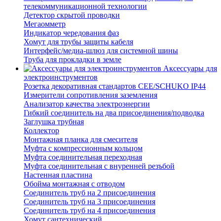
телекоммуникационной технологии
Детектор скрытой проводки
Мегаомметр
Индикатор чередования фаз
Хомут для трубы защиты кабеля
Интерфейс/медиа-шлюз для системной шины
Труба для прокладки в земле
Аксессуары для
электроинструментов
Розетка декоративная стандартов CEE/SCHUKO IP44
Измерители сопротивления заземления
Анализатор качества электроэнергии
Гибкий соединитель на два присоединения/подводка
Заглушка трубная
Коллектор
Монтажная планка для смесителя
Муфта с компрессионным кольцом
Муфта соединительная переходная
Муфта соединительная с внуренней резъбой
Настенная пластина
Обойма монтажная с отводом
Соединитель труб на 2 присоединения
Соединитель труб на 3 присоединения
Соединитель труб на 4 присоединения
Хомут сантехнический