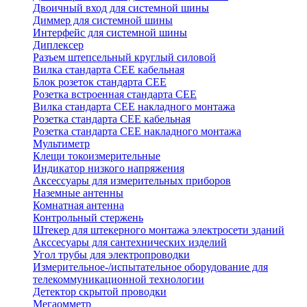
Двоичный вход для системной шины
Диммер для системной шины
Интерфейс для системной шины
Диплексер
Разъем штепсельный круглый силовой
Вилка стандарта CEE кабельная
Блок розеток стандарта CEE
Розетка встроенная стандарта CEE
Вилка стандарта CEE накладного монтажа
Розетка стандарта СЕЕ кабельная
Розетка стандарта СЕЕ накладного монтажа
Мультиметр
Клещи токоизмерительные
Индикатор низкого напряжения
Аксессуары для измерительных приборов
Наземные антенны
Комнатная антенна
Контрольный стержень
Штекер для штекерного монтажа электросети зданий
Акссесуары для сантехнических изделий
Угол трубы для электропроводки
Измерительное-/испытательное оборудование для
телекоммуникационной технологии
Детектор скрытой проводки
Мегаомметр