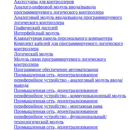
Аксессуары для контроллеров
Аналого-цифровой модуль ввода/вывода
программируемого логического контроллера
Аналоговый модуль ввода/вывода программируемого
логического контроллера
Графический дисплей
Интерфейсный модуль
Клавиатурная панель персонального компьютера
Комплект кабелей для программируемого логического
контроллера
Логический модуль
Модуль связи программируемого логического
контроллера
Программное обеспечение автоматизации
Промышленная сеть, децентрализованное
периферийное устройство - аналоговый модуль ввода/
вывода
Промышленная сеть, децентрализованное
периферийное устройство - коммуникационный модуль
Промышленная сеть, децентрализованное
периферийное устройство - монтажная рама
Промышленная сеть, децентрализованное
периферийное устройство - функциональный/
технологический модуль
Промышленная сеть, децентрализованное