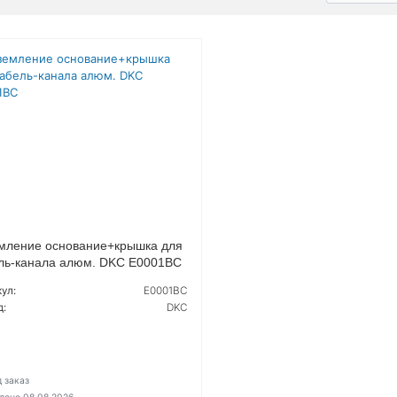
мление основание+крышка для
ль-канала алюм. DKC E0001BC
ул:
E0001BC
д:
DKC
 заказ