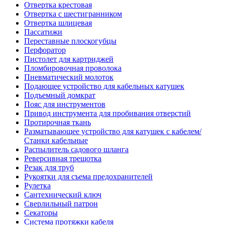
Отвертка крестовая
Отвертка с шестигранником
Отвертка шлицевая
Пассатижи
Переставные плоскогубцы
Перфоратор
Пистолет для картриджей
Пломбировочная проволока
Пневматический молоток
Подающее устройство для кабельных катушек
Подъемный домкрат
Пояс для инструментов
Привод инструмента для пробивания отверстий
Протирочная ткань
Разматывающее устройство для катушек с кабелем/
Станки кабельные
Распылитель садового шланга
Реверсивная трещотка
Резак для труб
Рукоятки для съема предохранителей
Рулетка
Сантехнический ключ
Сверлильный патрон
Секаторы
Система протяжки кабеля