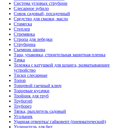
Система угловых струбцин
Слесарное зубило
Совок садовый, посадочный
Средство для смазки, масло
Стамеска
Степлер
Стремянка
Стропа для лебедки
Струбцина
Съемник шкива
Тара, упаковка, строительная защитная пленка
Тачка
Тележка с катушкой для шланга, разматывающее
устройство
Тиски слесарные
Топор
Торцевой гаечный ключ
Торцевые кусачки
Тройник для труб
Трубогиб
Труборез
Тяпка, рыхлитель садовый
Угольник
Ударная отвертка/ гайковерт (пневматический)
Удлинитель для бит