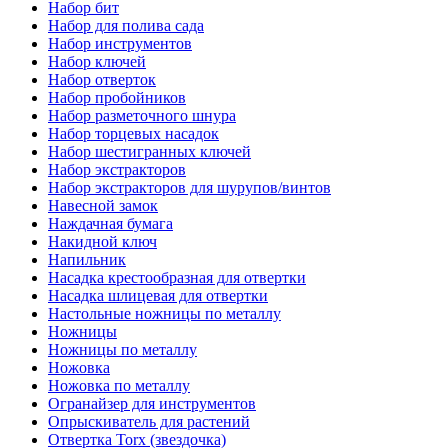
Набор бит
Набор для полива сада
Набор инструментов
Набор ключей
Набор отверток
Набор пробойников
Набор разметочного шнура
Набор торцевых насадок
Набор шестигранных ключей
Набор экстракторов
Набор экстракторов для шурупов/винтов
Навесной замок
Наждачная бумага
Накидной ключ
Напильник
Насадка крестообразная для отвертки
Насадка шлицевая для отвертки
Настольные ножницы по металлу
Ножницы
Ножницы по металлу
Ножовка
Ножовка по металлу
Огранайзер для инструментов
Опрыскиватель для растений
Отвертка Torx (звездочка)