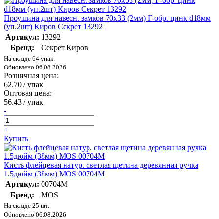
Проушина для навесн. замков 70х33 (2мм) Г-обр. цинк d18мм
(уп.2шт) Киров Секрет 13292
Артикул:
13292
Бренд:
Секрет Киров
На складе 64 упак.
Обновлено 06.08.2026
Розничная цена:
62.70
/ упак.
Оптовая цена:
56.43
/ упак.
-
+
Купить
Кисть флейцевая натур. светлая щетина деревянная ручка
1.5дюйм (38мм) MOS 00704М
Артикул:
00704М
Бренд:
MOS
На складе 25 шт.
Обновлено 06.08.2026