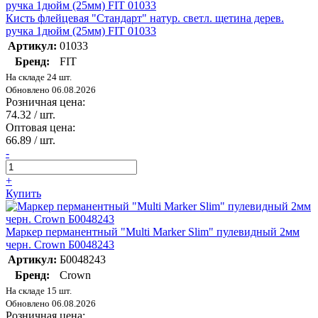
Кисть флейцевая "Стандарт" натур. светл. щетина дерев.
ручка 1дюйм (25мм) FIT 01033
Артикул:
01033
Бренд:
FIT
На складе 24 шт.
Обновлено 06.08.2026
Розничная цена:
74.32
/ шт.
Оптовая цена:
66.89
/ шт.
-
+
Купить
Маркер перманентный "Multi Marker Slim" пулевидный 2мм
черн. Crown Б0048243
Артикул:
Б0048243
Бренд:
Crown
На складе 15 шт.
Обновлено 06.08.2026
Розничная цена: