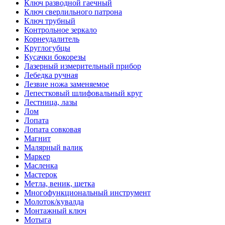
Ключ разводной гаечный
Ключ сверлильного патрона
Ключ трубный
Контрольное зеркало
Корнеудалитель
Круглогубцы
Кусачки бокорезы
Лазерный измерительный прибор
Лебедка ручная
Лезвие ножа заменяемое
Лепестковый шлифовальный круг
Лестница, лазы
Лом
Лопата
Лопата совковая
Магнит
Малярный валик
Маркер
Масленка
Мастерок
Метла, веник, щетка
Многофункциональный инструмент
Молоток/кувалда
Монтажный ключ
Мотыга