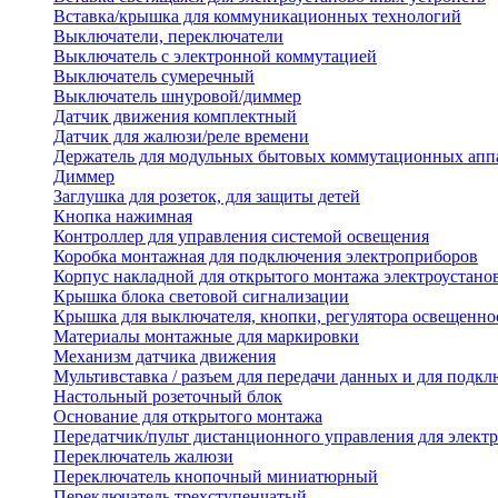
Вставка/крышка для коммуникационных технологий
Выключатели, переключатели
Выключатель с электронной коммутацией
Выключатель сумеречный
Выключатель шнуровой/диммер
Датчик движения комплектный
Датчик для жалюзи/реле времени
Держатель для модульных бытовых коммутационных апп
Диммер
Заглушка для розеток, для защиты детей
Кнопка нажимная
Контроллер для управления системой освещения
Коробка монтажная для подключения электроприборов
Корпус накладной для открытого монтажа электроустано
Крышка блока световой сигнализации
Крышка для выключателя, кнопки, регулятора освещенно
Материалы монтажные для маркировки
Механизм датчика движения
Мультивставка / разъем для передачи данных и для подкл
Настольный розеточный блок
Основание для открытого монтажа
Передатчик/пульт дистанционного управления для элект
Переключатель жалюзи
Переключатель кнопочный миниатюрный
Переключатель трехступенчатый