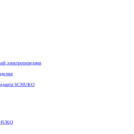
ий электропередачи
зделия
тандарта SCHUKO
SCHUKO