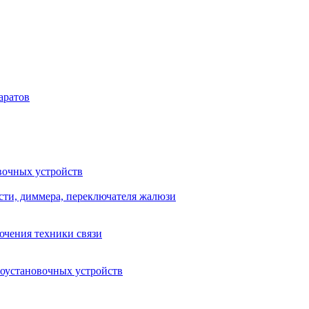
аратов
вочных устройств
сти, диммера, переключателя жалюзи
ючения техники связи
роустановочных устройств