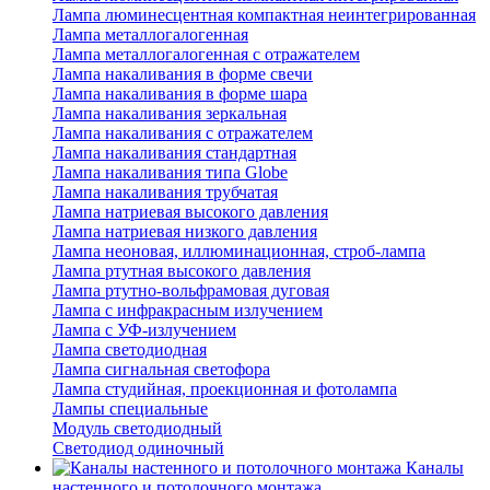
Лампа люминесцентная компактная неинтегрированная
Лампа металлогалогенная
Лампа металлогалогенная с отражателем
Лампа накаливания в форме свечи
Лампа накаливания в форме шара
Лампа накаливания зеркальная
Лампа накаливания с отражателем
Лампа накаливания стандартная
Лампа накаливания типа Globe
Лампа накаливания трубчатая
Лампа натриевая высокого давления
Лампа натриевая низкого давления
Лампа неоновая, иллюминационная, строб-лампа
Лампа ртутная высокого давления
Лампа ртутно-вольфрамовая дуговая
Лампа с инфракрасным излучением
Лампа с УФ-излучением
Лампа светодиодная
Лампа сигнальная светофора
Лампа студийная, проекционная и фотолампа
Лампы специальные
Модуль светодиодный
Светодиод одиночный
Каналы
настенного и потолочного монтажа