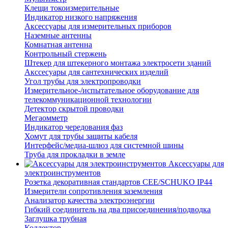
Клещи токоизмерительные
Индикатор низкого напряжения
Аксессуары для измерительных приборов
Наземные антенны
Комнатная антенна
Контрольный стержень
Штекер для штекерного монтажа электросети зданий
Акссесуары для сантехнических изделий
Угол трубы для электропроводки
Измерительное-/испытательное оборудование для
телекоммуникационной технологии
Детектор скрытой проводки
Мегаомметр
Индикатор чередования фаз
Хомут для трубы защиты кабеля
Интерфейс/медиа-шлюз для системной шины
Труба для прокладки в земле
Аксессуары для
электроинструментов
Розетка декоративная стандартов CEE/SCHUKO IP44
Измерители сопротивления заземления
Анализатор качества электроэнергии
Гибкий соединитель на два присоединения/подводка
Заглушка трубная
Коллектор