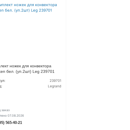
лект ножек для конвектора
en бел. (уп.2шт) Leg 239701
ул:
239701
д:
Legrand
 заказ
лено 07.08.2026
95) 565-40-21
УТОЧНИТЬ ЦЕНУ