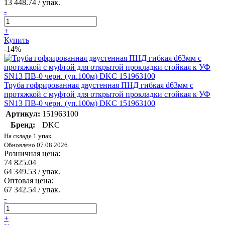
13 448.74
/ упак.
-
+
Купить
-14%
Труба гофрированная двустенная ПНД гибкая d63мм с
протяжкой с муфтой для открытой прокладки стойкая к УФ
SN13 ПВ-0 черн. (уп.100м) DKC 151963100
Артикул:
151963100
Бренд:
DKC
На складе 1 упак.
Обновлено 07.08.2026
Розничная цена:
74 825.04
64 349.53
/ упак.
Оптовая цена:
67 342.54
/ упак.
-
+