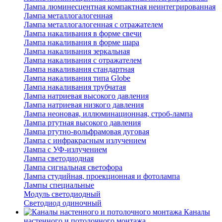
Лампа люминесцентная компактная неинтегрированная
Лампа металлогалогенная
Лампа металлогалогенная с отражателем
Лампа накаливания в форме свечи
Лампа накаливания в форме шара
Лампа накаливания зеркальная
Лампа накаливания с отражателем
Лампа накаливания стандартная
Лампа накаливания типа Globe
Лампа накаливания трубчатая
Лампа натриевая высокого давления
Лампа натриевая низкого давления
Лампа неоновая, иллюминационная, строб-лампа
Лампа ртутная высокого давления
Лампа ртутно-вольфрамовая дуговая
Лампа с инфракрасным излучением
Лампа с УФ-излучением
Лампа светодиодная
Лампа сигнальная светофора
Лампа студийная, проекционная и фотолампа
Лампы специальные
Модуль светодиодный
Светодиод одиночный
Каналы
настенного и потолочного монтажа