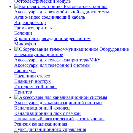
Фотоэлектрический модуль
Бытовая электроника
Аксессуары для автомобильной аудиосистемы
Аудио-видео соединяющий кабель
Видеопроектор
Громкоговоритель
Колонки
Кронштейн для аудио и видео систем
Микрофон
Оборудование
телекоммуникационное
Аксессуары для телефакса/принтера/МФУ
Аксессуары для телефонной системы
Гарнитура
Наушники стерео
Планшет, ноутбук
Интернет VoIP-шлюз
Принтер
Аксессуары для канализационной системы
Канализационный колодец
Канализационный люк с рамкой
Поплавковый электрический датчик уровня
Ревизия канализационная
Пульт дистанционного управления