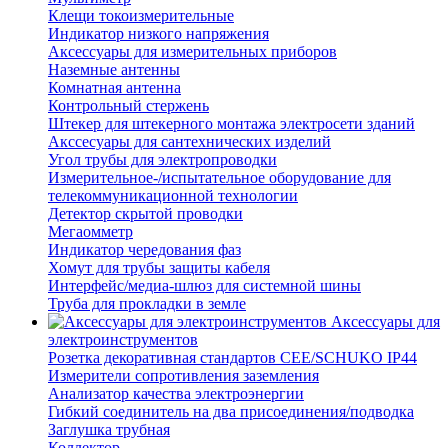
Клещи токоизмерительные
Индикатор низкого напряжения
Аксессуары для измерительных приборов
Наземные антенны
Комнатная антенна
Контрольный стержень
Штекер для штекерного монтажа электросети зданий
Акссесуары для сантехнических изделий
Угол трубы для электропроводки
Измерительное-/испытательное оборудование для
телекоммуникационной технологии
Детектор скрытой проводки
Мегаомметр
Индикатор чередования фаз
Хомут для трубы защиты кабеля
Интерфейс/медиа-шлюз для системной шины
Труба для прокладки в земле
Аксессуары для
электроинструментов
Розетка декоративная стандартов CEE/SCHUKO IP44
Измерители сопротивления заземления
Анализатор качества электроэнергии
Гибкий соединитель на два присоединения/подводка
Заглушка трубная
Коллектор