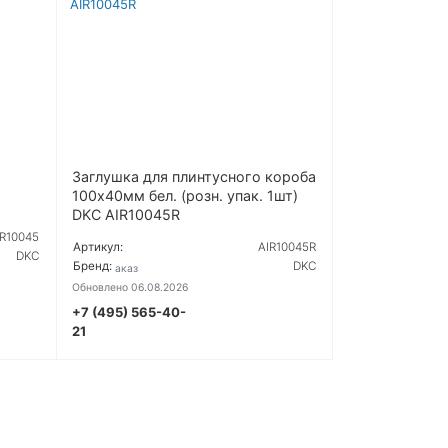
Заглушка для плинтусного короба
0
100х40мм бел. (розн. упак. 1шт)
DKC AIR10045R
IR10045
Артикул:
AIR10045R
DKC
Бренд:
DKC
Под заказ
Обновлено 06.08.2026
+7 (495) 565-40-
 ЦЕНУ
УТОЧНИТЬ ЦЕНУ
21