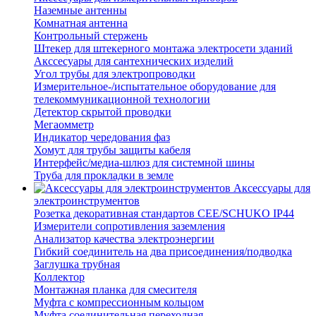
Наземные антенны
Комнатная антенна
Контрольный стержень
Штекер для штекерного монтажа электросети зданий
Акссесуары для сантехнических изделий
Угол трубы для электропроводки
Измерительное-/испытательное оборудование для
телекоммуникационной технологии
Детектор скрытой проводки
Мегаомметр
Индикатор чередования фаз
Хомут для трубы защиты кабеля
Интерфейс/медиа-шлюз для системной шины
Труба для прокладки в земле
Аксессуары для
электроинструментов
Розетка декоративная стандартов CEE/SCHUKO IP44
Измерители сопротивления заземления
Анализатор качества электроэнергии
Гибкий соединитель на два присоединения/подводка
Заглушка трубная
Коллектор
Монтажная планка для смесителя
Муфта с компрессионным кольцом
Муфта соединительная переходная