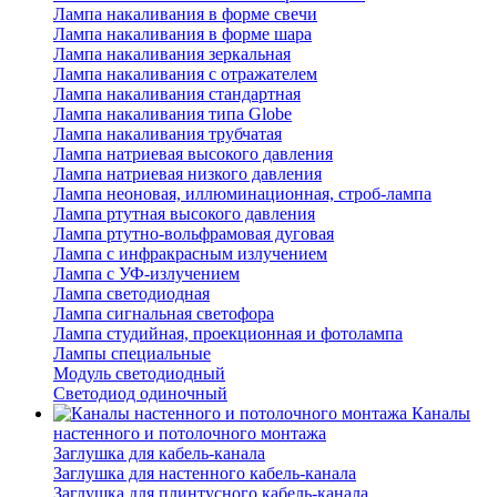
Лампа накаливания в форме свечи
Лампа накаливания в форме шара
Лампа накаливания зеркальная
Лампа накаливания с отражателем
Лампа накаливания стандартная
Лампа накаливания типа Globe
Лампа накаливания трубчатая
Лампа натриевая высокого давления
Лампа натриевая низкого давления
Лампа неоновая, иллюминационная, строб-лампа
Лампа ртутная высокого давления
Лампа ртутно-вольфрамовая дуговая
Лампа с инфракрасным излучением
Лампа с УФ-излучением
Лампа светодиодная
Лампа сигнальная светофора
Лампа студийная, проекционная и фотолампа
Лампы специальные
Модуль светодиодный
Светодиод одиночный
Каналы
настенного и потолочного монтажа
Заглушка для кабель-канала
Заглушка для настенного кабель-канала
Заглушка для плинтусного кабель-канала