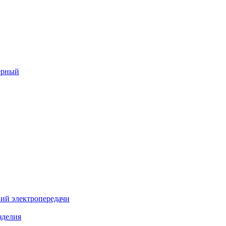
ерный
ий электропередачи
зделия