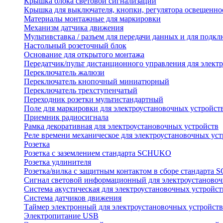
Крышка блока световой сигнализации
Крышка для выключателя, кнопки, регулятора освещенно
Материалы монтажные для маркировки
Механизм датчика движения
Мультивставка / разъем для передачи данных и для подкл
Настольный розеточный блок
Основание для открытого монтажа
Передатчик/пульт дистанционного управления для элект
Переключатель жалюзи
Переключатель кнопочный миниатюрный
Переключатель трехступенчатый
Переходник розетки мультистандартный
Поле для маркировки для электроустановочных устройст
Приемник радиосигнала
Рамка декоративная для электроустановочных устройств
Реле времени механическое для электроустановочных уст
Розетка
Розетка с заземлением стандарта SCHUKO
Розетка удлинителя
Розетка/вилка с защитным контактом в сборе стандарт
Сигнал световой информационный для электроустановоч
Система акустическая для электроустановочных устройст
Система датчиков движения
Таймер электронный для электроустановочных устройств
Электропитание USB