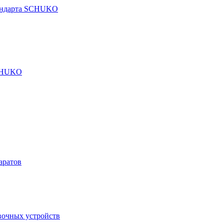
тандарта SCHUKO
SCHUKO
аратов
вочных устройств