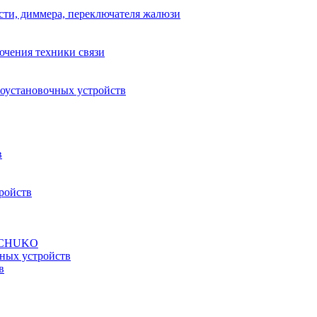
сти, диммера, переключателя жалюзи
ючения техники связи
роустановочных устройств
в
ройств
а SCHUKO
ных устройств
в