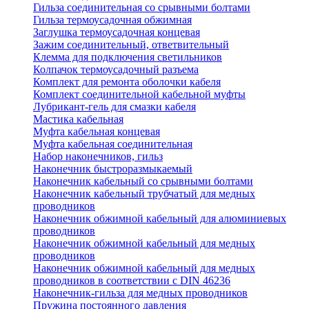
Гильза соединительная со срывными болтами
Гильза термоусадочная обжимная
Заглушка термоусадочная концевая
Зажим соединительный, ответвительный
Клемма для подключения светильников
Колпачок термоусадочный разъема
Комплект для ремонта оболочки кабеля
Комплект соединительной кабельной муфты
Лубрикант-гель для смазки кабеля
Мастика кабельная
Муфта кабельная концевая
Муфта кабельная соединительная
Набор наконечников, гильз
Наконечник быстроразмыкаемый
Наконечник кабельный со срывными болтами
Наконечник кабельный трубчатый для медных
проводников
Наконечник обжимной кабельный для алюминиевых
проводников
Наконечник обжимной кабельный для медных
проводников
Наконечник обжимной кабельный для медных
проводников в соответствии с DIN 46236
Наконечник-гильза для медных проводников
Пружина постоянного давления