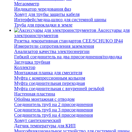
Мегаомметр
Индикатор чередования фаз
Хомут для трубы защиты кабеля
Интерфейс/медиа-шлюз для системной шины
Труба для прокладки в земле
Аксессуары для
электроинструментов
Розетка декоративная стандартов CEE/SCHUKO IP44
Измерители сопротивления заземления
Анализатор качества электроэнергии
Гибкий соединитель на два присоединения/подводка
Заглушка трубная
Коллектор
Монтажная планка для смесителя
Муфта с компрессионным кольцом
Муфта соединительная переходная
Муфта соединительная с внуренней резъбой
Настенная пластина
Обойма монтажная с отводом
Соединитель труб на 2 присоединения
Соединитель труб на 3 присоединения
Соединитель труб на 4 присоединения
Хомут сантехнический
Датчик температуры для КИП
Многофункциональное устройство для системной шины