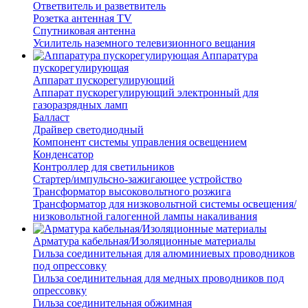
Ответвитель и разветвитель
Розетка антенная TV
Спутниковая антенна
Усилитель наземного телевизионного вещания
Аппаратура
пускорегулирующая
Аппарат пускорегулирующий
Аппарат пускорегулирующий электронный для
газоразрядных ламп
Балласт
Драйвер светодиодный
Компонент системы управления освещением
Конденсатор
Контроллер для светильников
Стартер/импульсно-зажигающее устройство
Трансформатор высоковольтного розжига
Трансформатор для низковольтной системы освещения/
низковольтной галогенной лампы накаливания
Арматура кабельная/Изоляционные материалы
Гильза соединительная для алюминиевых проводников
под опрессовку
Гильза соединительная для медных проводников под
опрессовку
Гильза соединительная обжимная