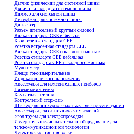
Датчик физический для системной шины
Двоичный вход для системной шины
Диммер для системной шины
Интерфейс для системной шины
Диплексер
Разъем штепсельный круглый силовой
Вилка стандарта CEE кабельная
Блок розеток стандарта CEE
Розетка встроенная стандарта CEE
Вилка стандарта CEE накладного монтажа
Розетка стандарта СЕЕ кабельная
Розетка стандарта СЕЕ накладного монтажа
Мультиметр
Клещи токоизмерительные
Индикатор низкого напряжения
Аксессуары для измерительных приборов
Наземные антенны
Комнатная антенна
Контрольный стержень
Штекер для штекерного монтажа электросети зданий
Акссесуары для сантехнических изделий
Угол трубы для электропроводки
Измерительное-/испытательное оборудование для
телекоммуникационной технологии
Детектор скрытой проводки