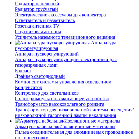
Радиатор панельный
Радиатор трубчатый
Электрические аксессуары для конвектора
Ответвитель и разветвитель
Розетка антенная TV
Спутниковая антенна
Усилитель наземного телевизионного вещания
Аппаратура
пускорегулирующая
Аппарат пускорегулирующий
Аппарат пускорегулирующий электронный для
газоразрядных ламп
Балласт
Драйвер светодиодный
Компонент системы управления освещением
Конденсатор
Контроллер для светильников
Стартер/импульсно-зажигающее устройство
Трансформатор высоковольтного розжига
Трансформатор для низковольтной системы освещения/
низковольтной галогенной лампы накаливания
Арматура кабельная/Изоляционные материалы
Гильза соединительная для алюминиевых проводников
под опрессовку