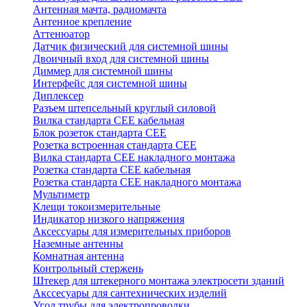
Антенная мачта, радиомачта
Антенное крепление
Аттенюатор
Датчик физический для системной шины
Двоичный вход для системной шины
Диммер для системной шины
Интерфейс для системной шины
Диплексер
Разъем штепсельный круглый силовой
Вилка стандарта CEE кабельная
Блок розеток стандарта CEE
Розетка встроенная стандарта CEE
Вилка стандарта CEE накладного монтажа
Розетка стандарта СЕЕ кабельная
Розетка стандарта СЕЕ накладного монтажа
Мультиметр
Клещи токоизмерительные
Индикатор низкого напряжения
Аксессуары для измерительных приборов
Наземные антенны
Комнатная антенна
Контрольный стержень
Штекер для штекерного монтажа электросети зданий
Акссесуары для сантехнических изделий
Угол трубы для электропроводки