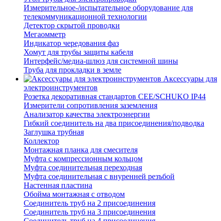
Измерительное-/испытательное оборудование для
телекоммуникационной технологии
Детектор скрытой проводки
Мегаомметр
Индикатор чередования фаз
Хомут для трубы защиты кабеля
Интерфейс/медиа-шлюз для системной шины
Труба для прокладки в земле
Аксессуары для
электроинструментов
Розетка декоративная стандартов CEE/SCHUKO IP44
Измерители сопротивления заземления
Анализатор качества электроэнергии
Гибкий соединитель на два присоединения/подводка
Заглушка трубная
Коллектор
Монтажная планка для смесителя
Муфта с компрессионным кольцом
Муфта соединительная переходная
Муфта соединительная с внуренней резъбой
Настенная пластина
Обойма монтажная с отводом
Соединитель труб на 2 присоединения
Соединитель труб на 3 присоединения
Соединитель труб на 4 присоединения