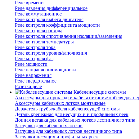
Реле времени
Реле давления дифференциальное
Реле коммутационное
Реле контроля выбега двигателя
Реле контроля коэффициента мощности
Реле контроля расхода
Реле контроля спротивления изоляции/заземления
Реле контроля температуры
Реле контроля тока
Реле контроля уровня/заполнения
Реле контроля фаз
Реле мощности
Реле направления мощности
Реле напряжения
Реле твердотельное
Розетка-реле
Кабеленесущие системы
Аксессуары для прокладки кабеля питания/ кабеля для п
Аксессуары кабельных лотков монтажные
Держатель трубы/кабеля кабеленесущей системы
Деталь крепежная для несущих и и профильных реек
Донная вставка для кабельных лотков лестничного типа
Заглушка для кабельных лотков
Заглушка для кабельных лотков лестничного типа
Заглушки несущих и профильных реек