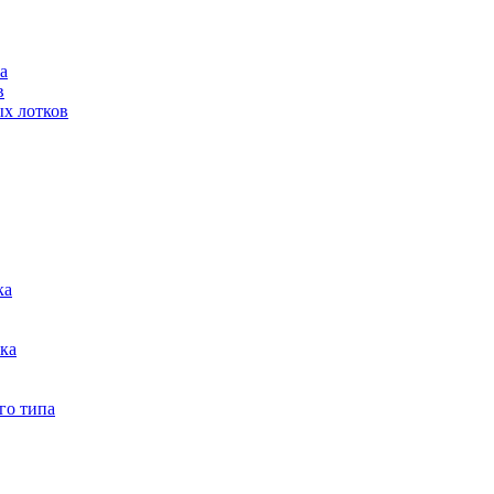
а
в
ых лотков
ка
тка
го типа