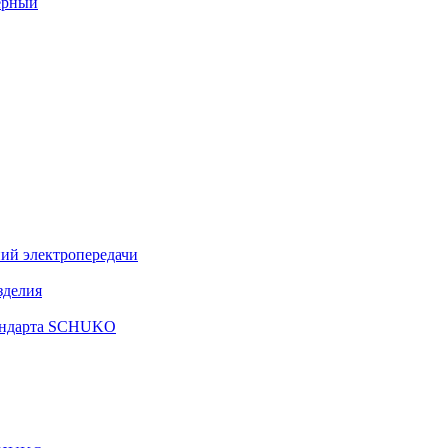
ерный
ий электропередачи
зделия
тандарта SCHUKO