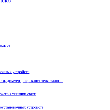
SCHUKO
аратов
вочных устройств
сти, диммера, переключателя жалюзи
ючения техники связи
роустановочных устройств