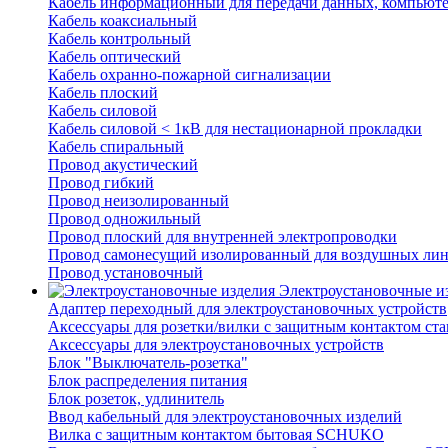
Кабель информационный для передачи данных, компьют
Кабель коаксиальный
Кабель контрольный
Кабель оптический
Кабель охранно-пожарной сигнализации
Кабель плоский
Кабель силовой
Кабель силовой < 1кВ для нестационарной прокладки
Кабель спиральный
Провод акустический
Провод гибкий
Провод неизолированный
Провод одножильный
Провод плоский для внутренней электропроводки
Провод самонесущий изолированный для воздушных лин
Провод установочный
Электроустановочные и
Адаптер переходный для электроустановочных устройств
Аксессуары для розетки/вилки с защитным контактом с
Аксессуары для электроустановочных устройств
Блок "Выключатель-розетка"
Блок распределения питания
Блок розеток, удлинитель
Ввод кабельный для электроустановочных изделий
Вилка с защитным контактом бытовая SCHUKO