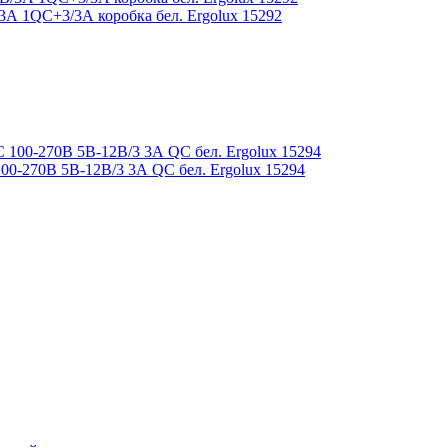
А 1QC+3/3А коробка бел. Ergolux 15292
-270В 5В-12В/3 3А QC бел. Ergolux 15294