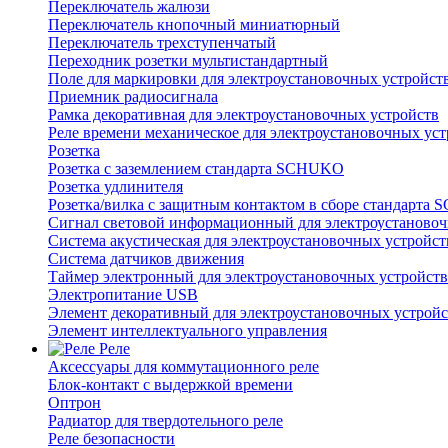
Переключатель жалюзи
Переключатель кнопочный миниатюрный
Переключатель трехступенчатый
Переходник розетки мультистандартный
Поле для маркировки для электроустановочных устройст
Приемник радиосигнала
Рамка декоративная для электроустановочных устройств
Реле времени механическое для электроустановочных уст
Розетка
Розетка с заземлением стандарта SCHUKO
Розетка удлинителя
Розетка/вилка с защитным контактом в сборе стандарт
Сигнал световой информационный для электроустановоч
Система акустическая для электроустановочных устройст
Система датчиков движения
Таймер электронный для электроустановочных устройств
Электропитание USB
Элемент декоративный для электроустановочных устройс
Элемент интеллектуального управления
Реле
Аксессуары для коммутационного реле
Блок-контакт с выдержкой времени
Оптрон
Радиатор для твердотельного реле
Реле безопасности