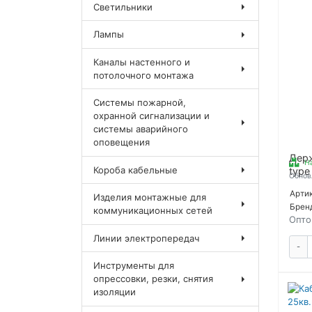
Светильники
Лампы
Каналы настенного и
потолочного монтажа
Системы пожарной,
охранной сигнализации и
системы аварийного
оповещения
Держ
Н
Короба кабельные
type
Обнов
Розн
Артик
Изделия монтажные для
цена
Брен
коммуникационных сетей
Опто
Линии электропередач
-
Инструменты для
опрессовки, резки, снятия
изоляции