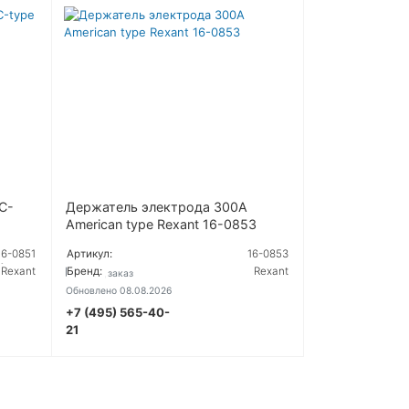
С-
Держатель электрода 300А
American type Rexant 16-0853
16-0851
Артикул:
16-0853
.
Rexant
Бренд:
Rexant
Под заказ
Обновлено 08.08.2026
+7 (495) 565-40-
УТОЧНИТЬ ЦЕНУ
Ь
21