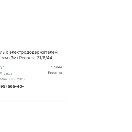
ль с электрододержателем
.мм (3м) Ресанта 71/6/44
ул:
71/6/44
д:
Ресанта
од заказ
лено 08.08.2026
495) 565-40-
УТОЧНИТЬ ЦЕНУ