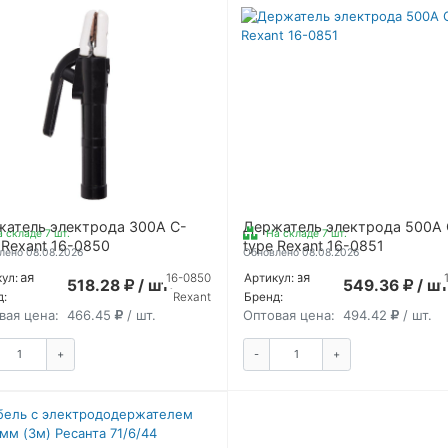
атель электрода 300А С-
Держатель электрода 500А 
а складе 7 шт.
На складе 7 шт.
 Rexant 16-0850
type Rexant 16-0851
лено 08.08.2026
Обновлено 08.08.2026
ичная
Розничная
ул:
16-0850
Артикул:
518.28
/ шт.
549.36
/ шт
:
цена:
д:
Rexant
Бренд:
вая цена:
466.45
/ шт.
Оптовая цена:
494.42
/ шт.
+
-
+
КУПИТЬ
КУПИТ