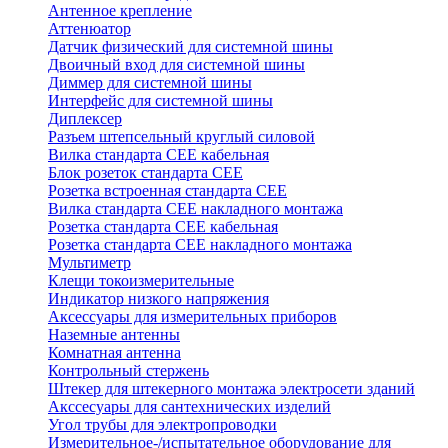
Антенное крепление
Аттенюатор
Датчик физический для системной шины
Двоичный вход для системной шины
Диммер для системной шины
Интерфейс для системной шины
Диплексер
Разъем штепсельный круглый силовой
Вилка стандарта CEE кабельная
Блок розеток стандарта CEE
Розетка встроенная стандарта CEE
Вилка стандарта CEE накладного монтажа
Розетка стандарта СЕЕ кабельная
Розетка стандарта СЕЕ накладного монтажа
Мультиметр
Клещи токоизмерительные
Индикатор низкого напряжения
Аксессуары для измерительных приборов
Наземные антенны
Комнатная антенна
Контрольный стержень
Штекер для штекерного монтажа электросети зданий
Акссесуары для сантехнических изделий
Угол трубы для электропроводки
Измерительное-/испытательное оборудование для