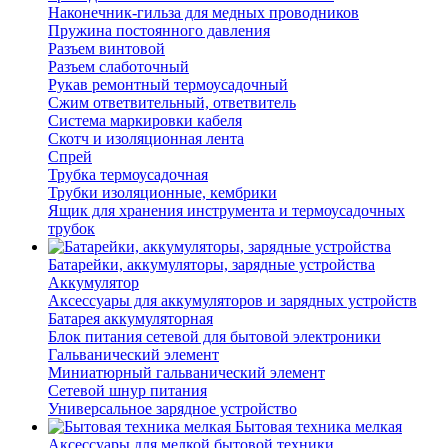
Наконечник-гильза для медных проводников
Пружина постоянного давления
Разъем винтовой
Разъем слаботочный
Рукав ремонтный термоусадочный
Сжим ответвительный, ответвитель
Система маркировки кабеля
Скотч и изоляционная лента
Спрей
Трубка термоусадочная
Трубки изоляционные, кембрики
Ящик для хранения инструмента и термоусадочных
трубок
Батарейки, аккумуляторы, зарядные устройства
Аккумулятор
Аксессуары для аккумуляторов и зарядных устройств
Батарея аккумуляторная
Блок питания сетевой для бытовой электроники
Гальванический элемент
Миниатюрный гальванический элемент
Сетевой шнур питания
Универсальное зарядное устройство
Бытовая техника мелкая
Аксессуары для мелкой бытовой техники