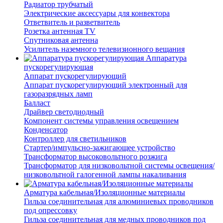
Радиатор трубчатый
Электрические аксессуары для конвектора
Ответвитель и разветвитель
Розетка антенная TV
Спутниковая антенна
Усилитель наземного телевизионного вещания
Аппаратура
пускорегулирующая
Аппарат пускорегулирующий
Аппарат пускорегулирующий электронный для
газоразрядных ламп
Балласт
Драйвер светодиодный
Компонент системы управления освещением
Конденсатор
Контроллер для светильников
Стартер/импульсно-зажигающее устройство
Трансформатор высоковольтного розжига
Трансформатор для низковольтной системы освещения/
низковольтной галогенной лампы накаливания
Арматура кабельная/Изоляционные материалы
Гильза соединительная для алюминиевых проводников
под опрессовку
Гильза соединительная для медных проводников под