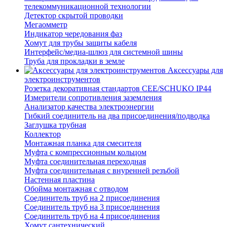
телекоммуникационной технологии
Детектор скрытой проводки
Мегаомметр
Индикатор чередования фаз
Хомут для трубы защиты кабеля
Интерфейс/медиа-шлюз для системной шины
Труба для прокладки в земле
Аксессуары для
электроинструментов
Розетка декоративная стандартов CEE/SCHUKO IP44
Измерители сопротивления заземления
Анализатор качества электроэнергии
Гибкий соединитель на два присоединения/подводка
Заглушка трубная
Коллектор
Монтажная планка для смесителя
Муфта с компрессионным кольцом
Муфта соединительная переходная
Муфта соединительная с внуренней резъбой
Настенная пластина
Обойма монтажная с отводом
Соединитель труб на 2 присоединения
Соединитель труб на 3 присоединения
Соединитель труб на 4 присоединения
Хомут сантехнический