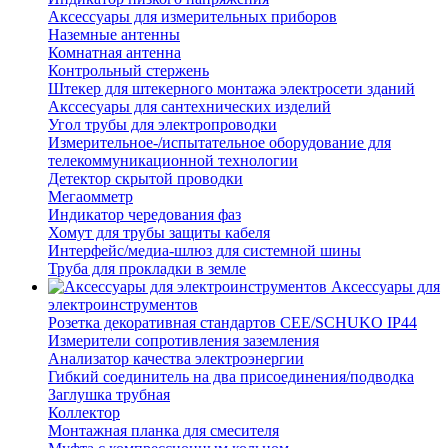
Аксессуары для измерительных приборов
Наземные антенны
Комнатная антенна
Контрольный стержень
Штекер для штекерного монтажа электросети зданий
Акссесуары для сантехнических изделий
Угол трубы для электропроводки
Измерительное-/испытательное оборудование для
телекоммуникационной технологии
Детектор скрытой проводки
Мегаомметр
Индикатор чередования фаз
Хомут для трубы защиты кабеля
Интерфейс/медиа-шлюз для системной шины
Труба для прокладки в земле
Аксессуары для
электроинструментов
Розетка декоративная стандартов CEE/SCHUKO IP44
Измерители сопротивления заземления
Анализатор качества электроэнергии
Гибкий соединитель на два присоединения/подводка
Заглушка трубная
Коллектор
Монтажная планка для смесителя