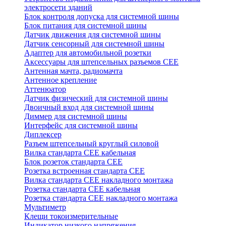
электросети зданий
Блок контроля допуска для системной шины
Блок питания для системной шины
Датчик движения для системной шины
Датчик сенсорный для системной шины
Адаптер для автомобильной розетки
Аксессуары для штепсельных разъемов CEE
Антенная мачта, радиомачта
Антенное крепление
Аттенюатор
Датчик физический для системной шины
Двоичный вход для системной шины
Диммер для системной шины
Интерфейс для системной шины
Диплексер
Разъем штепсельный круглый силовой
Вилка стандарта CEE кабельная
Блок розеток стандарта CEE
Розетка встроенная стандарта CEE
Вилка стандарта CEE накладного монтажа
Розетка стандарта СЕЕ кабельная
Розетка стандарта СЕЕ накладного монтажа
Мультиметр
Клещи токоизмерительные
Индикатор низкого напряжения