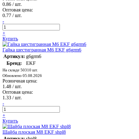
0.86
/ шт.
Оптовая цена:
0.77
/ шт.
-
+
Купить
Гайка шестигранная М6 EKF g6grm6
Артикул:
g6grm6
Бренд:
EKF
На складе 50310 шт.
Обновлено 05.08.2026
Розничная цена:
1.48
/ шт.
Оптовая цена:
1.33
/ шт.
-
+
Купить
Шайба плоская M8 EKF shpl8
Артикул:
shpl8