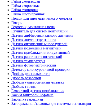
Гайка скользящая
Гайка скоростная
Гайка стопорная
Гайка шестигранная
Гвозди для пневматического молотка
Гвоздь
Герметик, монтажная пена
Глушитель для систем вентиляции
Датчик дифференциального давления
Датчик люминесцентности
Датчик оптический многолучевой
Датчик положения магнитный
Датчик приближения индуктивный
Датчик расстояния оптический
Датчик температуры
Датчик фотоэлектрический
Детектор многоуровневой проверки
Дюбель для полых стен
Дюбель резьбовой
Дюбель универсальный /вставка
Дюбель-гвоздь
Емкостной датчик приближения
Зажим винтовой Гофмана
Заклепка закладная
Затвор/клапан/заслонка для системы вентиляции