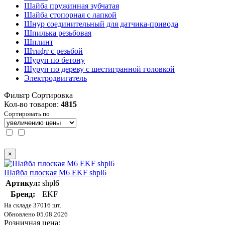
Шайба пружинная зубчатая
Шайба стопорная с лапкой
Шнур соединительный для датчика-привода
Шпилька резьбовая
Шплинт
Штифт с резьбой
Шуруп по бетону
Шуруп по дереву с шестигранной головкой
Электродвигатель
Фильтр
Сортировка
Кол-во товаров:
4815
Сортировать по
×
Шайба плоская M6 EKF shpl6
Артикул:
shpl6
Бренд:
EKF
На складе 37016 шт.
Обновлено 05.08.2026
Розничная цена: