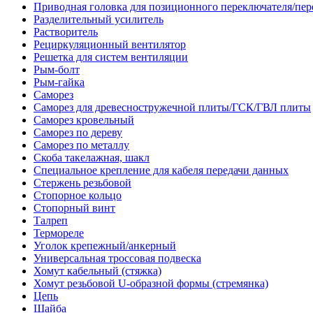
Приводная головка для позиционного переключателя/пе
Разделительный усилитель
Растворитель
Рециркуляционный вентилятор
Решетка для систем вентиляции
Рым-болт
Рым-гайка
Саморез
Саморез для древесностружечной плиты/ГСК/ГВЛ плиты
Саморез кровельный
Саморез по дереву
Саморез по металлу
Скоба такелажная, шакл
Специальное крепление для кабеля передачи данных
Стержень резьбовой
Стопорное кольцо
Стопорный винт
Талреп
Термореле
Уголок крепежный/анкерный
Универсальная троссовая подвеска
Хомут кабельный (стяжка)
Хомут резьбовой U-образной формы (стремянка)
Цепь
Шайба