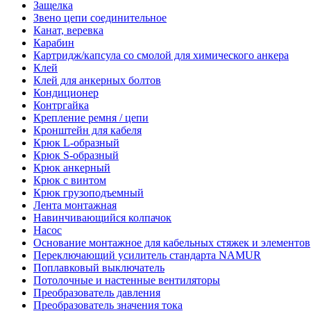
Защелка
Звено цепи соединительное
Канат, веревка
Карабин
Картридж/капсула со смолой для химического анкера
Клей
Клей для анкерных болтов
Кондиционер
Контргайка
Крепление ремня / цепи
Кронштейн для кабеля
Крюк L-образный
Крюк S-образный
Крюк анкерный
Крюк с винтом
Крюк грузоподъемный
Лента монтажная
Навинчивающийся колпачок
Насос
Основание монтажное для кабельных стяжек и элементов
Переключающий усилитель стандарта NAMUR
Поплавковый выключатель
Потолочные и настенные вентиляторы
Преобразователь давления
Преобразователь значения тока