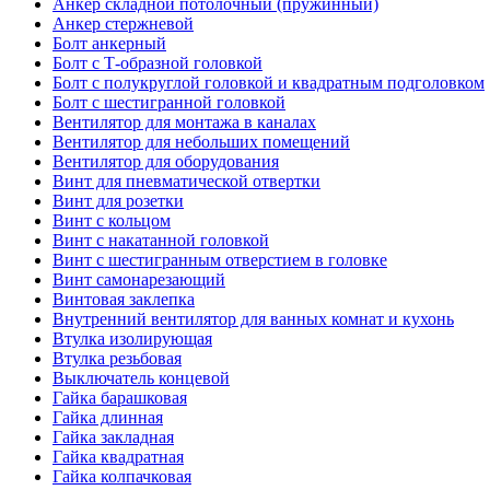
Анкер складной потолочный (пружинный)
Анкер стержневой
Болт анкерный
Болт с Т-образной головкой
Болт с полукруглой головкой и квадратным подголовком
Болт с шестигранной головкой
Вентилятор для монтажа в каналах
Вентилятор для небольших помещений
Вентилятор для оборудования
Винт для пневматической отвертки
Винт для розетки
Винт с кольцом
Винт с накатанной головкой
Винт с шестигранным отверстием в головке
Винт самонарезающий
Винтовая заклепка
Внутренний вентилятор для ванных комнат и кухонь
Втулка изолирующая
Втулка резьбовая
Выключатель концевой
Гайка барашковая
Гайка длинная
Гайка закладная
Гайка квадратная
Гайка колпачковая