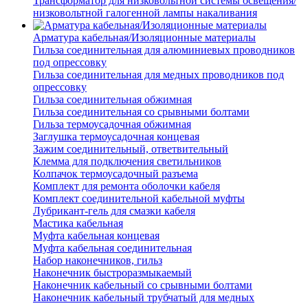
Трансформатор для низковольтной системы освещения/
низковольтной галогенной лампы накаливания
Арматура кабельная/Изоляционные материалы
Гильза соединительная для алюминиевых проводников
под опрессовку
Гильза соединительная для медных проводников под
опрессовку
Гильза соединительная обжимная
Гильза соединительная со срывными болтами
Гильза термоусадочная обжимная
Заглушка термоусадочная концевая
Зажим соединительный, ответвительный
Клемма для подключения светильников
Колпачок термоусадочный разъема
Комплект для ремонта оболочки кабеля
Комплект соединительной кабельной муфты
Лубрикант-гель для смазки кабеля
Мастика кабельная
Муфта кабельная концевая
Муфта кабельная соединительная
Набор наконечников, гильз
Наконечник быстроразмыкаемый
Наконечник кабельный со срывными болтами
Наконечник кабельный трубчатый для медных