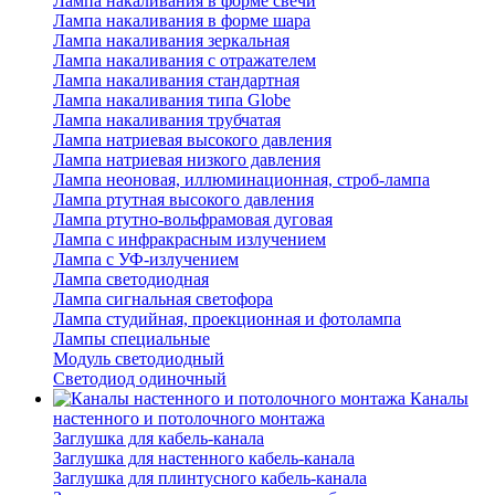
Лампа накаливания в форме свечи
Лампа накаливания в форме шара
Лампа накаливания зеркальная
Лампа накаливания с отражателем
Лампа накаливания стандартная
Лампа накаливания типа Globe
Лампа накаливания трубчатая
Лампа натриевая высокого давления
Лампа натриевая низкого давления
Лампа неоновая, иллюминационная, строб-лампа
Лампа ртутная высокого давления
Лампа ртутно-вольфрамовая дуговая
Лампа с инфракрасным излучением
Лампа с УФ-излучением
Лампа светодиодная
Лампа сигнальная светофора
Лампа студийная, проекционная и фотолампа
Лампы специальные
Модуль светодиодный
Светодиод одиночный
Каналы
настенного и потолочного монтажа
Заглушка для кабель-канала
Заглушка для настенного кабель-канала
Заглушка для плинтусного кабель-канала