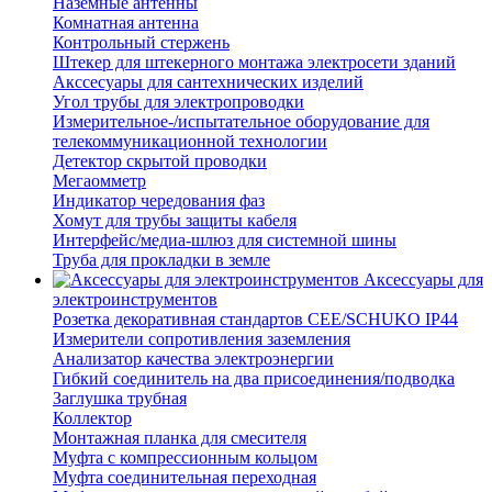
Наземные антенны
Комнатная антенна
Контрольный стержень
Штекер для штекерного монтажа электросети зданий
Акссесуары для сантехнических изделий
Угол трубы для электропроводки
Измерительное-/испытательное оборудование для
телекоммуникационной технологии
Детектор скрытой проводки
Мегаомметр
Индикатор чередования фаз
Хомут для трубы защиты кабеля
Интерфейс/медиа-шлюз для системной шины
Труба для прокладки в земле
Аксессуары для
электроинструментов
Розетка декоративная стандартов CEE/SCHUKO IP44
Измерители сопротивления заземления
Анализатор качества электроэнергии
Гибкий соединитель на два присоединения/подводка
Заглушка трубная
Коллектор
Монтажная планка для смесителя
Муфта с компрессионным кольцом
Муфта соединительная переходная