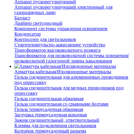
Аппарат пускорегулирующий
Аппарат пускорегулирующий электронный для
газоразрядных ламп
Балласт
Драйвер светодиодный
Компонент системы управления освещением
Конденсатор
Контроллер для светильников
Стартер/импульсно-зажигающее устройство
Трансформатор высоковольтного розжига
Трансформатор для низковольтной системы освещения/
низковольтной галогенной лампы накаливания
Арматура кабельная/Изоляционные материалы
Гильза соединительная для алюминиевых проводников
под опрессовку
Гильза соединительная для медных проводников под
опрессовку
Гильза соединительная обжимная
Гильза соединительная со срывными болтами
Гильза термоусадочная обжимная
Заглушка термоусадочная концевая
Зажим соединительный, ответвительный
Клемма для подключения светильников
Колпачок термоусадочный разъема