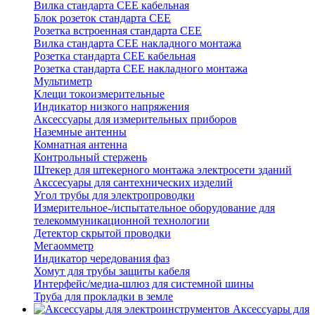
Вилка стандарта CEE кабельная
Блок розеток стандарта CEE
Розетка встроенная стандарта CEE
Вилка стандарта CEE накладного монтажа
Розетка стандарта СЕЕ кабельная
Розетка стандарта СЕЕ накладного монтажа
Мультиметр
Клещи токоизмерительные
Индикатор низкого напряжения
Аксессуары для измерительных приборов
Наземные антенны
Комнатная антенна
Контрольный стержень
Штекер для штекерного монтажа электросети зданий
Акссесуары для сантехнических изделий
Угол трубы для электропроводки
Измерительное-/испытательное оборудование для
телекоммуникационной технологии
Детектор скрытой проводки
Мегаомметр
Индикатор чередования фаз
Хомут для трубы защиты кабеля
Интерфейс/медиа-шлюз для системной шины
Труба для прокладки в земле
Аксессуары для