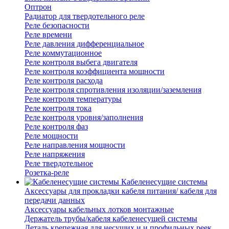
Оптрон
Радиатор для твердотельного реле
Реле безопасности
Реле времени
Реле давления дифференциальное
Реле коммутационное
Реле контроля выбега двигателя
Реле контроля коэффициента мощности
Реле контроля расхода
Реле контроля спротивления изоляции/заземления
Реле контроля температуры
Реле контроля тока
Реле контроля уровня/заполнения
Реле контроля фаз
Реле мощности
Реле направления мощности
Реле напряжения
Реле твердотельное
Розетка-реле
Кабеленесущие системы
Аксессуары для прокладки кабеля питания/ кабеля для
передачи данных
Аксессуары кабельных лотков монтажные
Держатель трубы/кабеля кабеленесущей системы
Деталь крепежная для несущих и и профильных реек