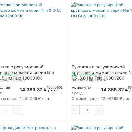
ятка с регулировкой
Рукоятка с регулировкой
тящего момента серия Nm
крутящего момента серия 
 складе 1 шт.
На складе 2 шт.
1.5 Нм Felo 10000106
1.5-3.0 Нм Felo 10000206
лено 08.08.2026
Обновлено 08.08.2026
ичная
Розничная
ул:
10000106
Артикул:
10
14 386.32
/ шт.
14 386.32
/
:
цена:
д:
FELO
Бренд:
вая цена:
12 947.69
/ шт.
Оптовая цена:
12 947.69
/ шт.
+
-
+
КУПИТЬ
КУПИТ