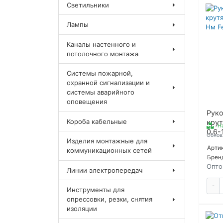
Светильники
Лампы
Каналы настенного и
потолочного монтажа
Системы пожарной,
охранной сигнализации и
системы аварийного
оповещения
Руко
Короба кабельные
кру
На
0.6-
Обнов
Изделия монтажные для
Розн
Артик
коммуникационных сетей
цена
Брен
Опто
Линии электропередач
-
Инструменты для
опрессовки, резки, снятия
изоляции