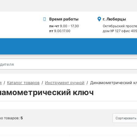
Время работы
г. Люберцы
пн-чт
9.00 - 17.30
Октябрьский проспе
пт
9.00.17.00
дом № 127 офис 40
я
Каталог товаров
Инструмент ручной
Динамометрический к
намометрический ключ
во товаров:
5
Сортировать