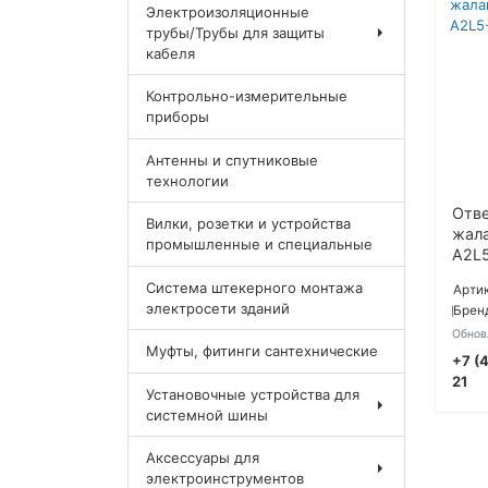
Электроизоляционные
трубы/Трубы для защиты
кабеля
Контрольно-измерительные
приборы
Антенны и спутниковые
технологии
Отве
Вилки, розетки и устройства
жала
промышленные и специальные
A2L
Система штекерного монтажа
Артик
электросети зданий
Брен
П
Обнов
Муфты, фитинги сантехнические
+7 (
21
Установочные устройства для
системной шины
Аксессуары для
электроинструментов