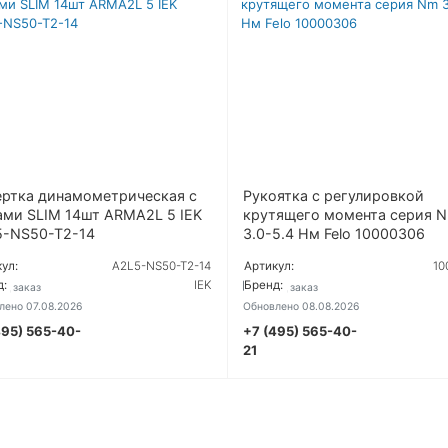
ртка динамометрическая с
Рукоятка с регулировкой
ми SLIM 14шт ARMA2L 5 IEK
крутящего момента серия 
5-NS50-T2-14
3.0-5.4 Нм Felo 10000306
ул:
A2L5-NS50-T2-14
Артикул:
10
д:
IEK
Бренд:
од заказ
Под заказ
лено 07.08.2026
Обновлено 08.08.2026
495) 565-40-
+7 (495) 565-40-
УТОЧНИТЬ ЦЕНУ
УТОЧНИТЬ
21