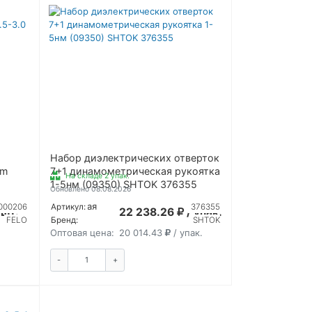
Набор диэлектрических отверток
Nm
7+1 динамометрическая рукоятка
На складе 2 упак.
1-5нм (09350) SHTOK 376355
Обновлено 08.08.2026
Розничная
000206
Артикул:
376355
 шт.
22 238.26
/ упак.
цена:
FELO
Бренд:
SHTOK
Оптовая цена:
20 014.43
/ упак.
-
+
Ь
КУПИТЬ