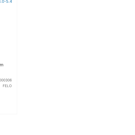
Nm
000306
FELO
 ЦЕНУ