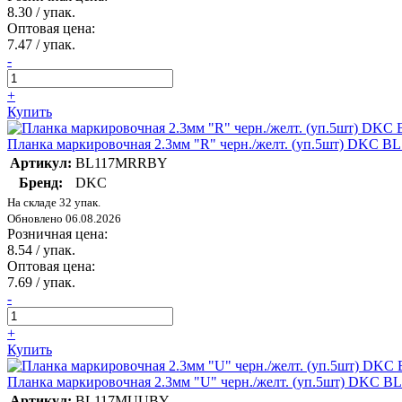
8.30
/ упак.
Оптовая цена:
7.47
/ упак.
-
+
Купить
Планка маркировочная 2.3мм "R" черн./желт. (уп.5шт) DKC
Артикул:
BL117MRRBY
Бренд:
DKC
На складе 32 упак.
Обновлено 06.08.2026
Розничная цена:
8.54
/ упак.
Оптовая цена:
7.69
/ упак.
-
+
Купить
Планка маркировочная 2.3мм "U" черн./желт. (уп.5шт) DKC
Артикул:
BL117MUUBY